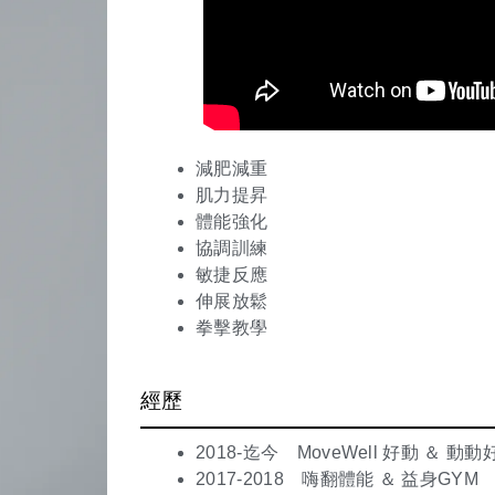
減肥減重
肌力提昇
體能強化
協調訓練
敏捷反應
伸展放鬆
拳擊教學
經歷
2018-迄今 MoveWell 好動 
2017-2018 嗨翻體能 ＆ 益身GYM