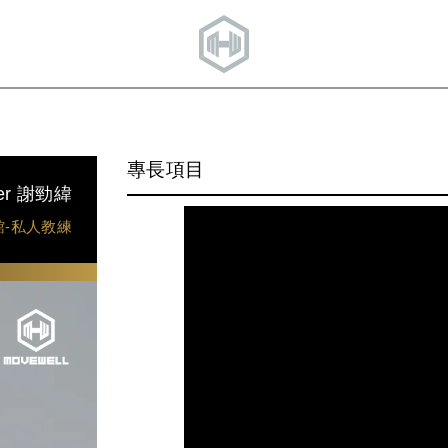
專長項目
er 謝勁緯
館-私人教練