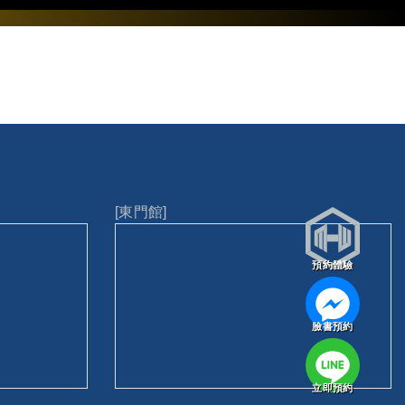
[東門館]
預約體驗
臉書預約
立即預約