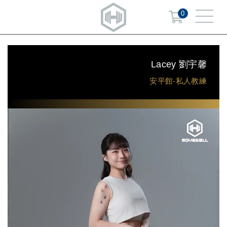
0
Lacey 劉宇馨
安平館-私人教練