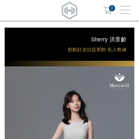
0
Sherry 洪萱齡
動動好皮拉提斯館-私人教練