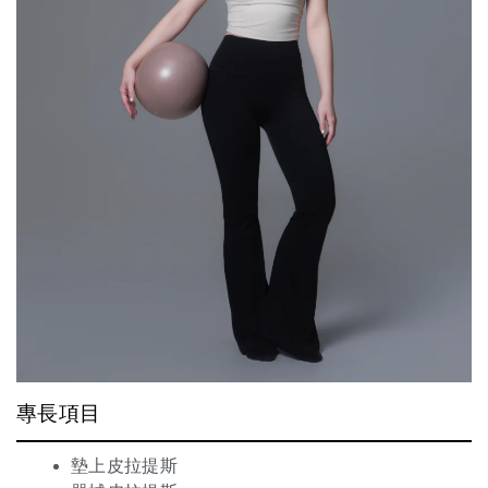
專長項目
墊上皮拉提斯