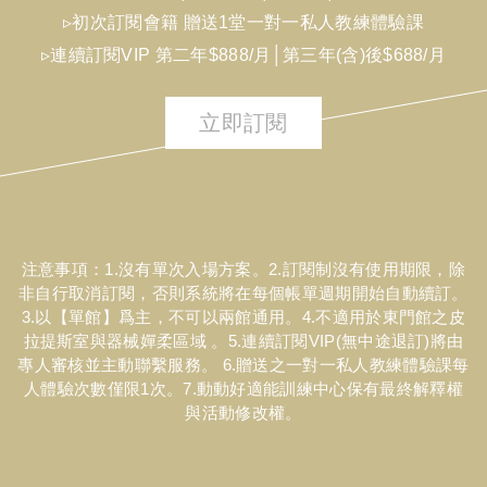
▹初次訂閱會籍 贈送1堂一對一私人教練體驗課
▹連續訂閱VIP 第二年$888/月│第三年(含)後$688/月
立即訂閱
注意事項：1.沒有單次入場方案。2.訂閱制沒有使用期限，除
非自行取消訂閱，否則系統將在每個帳單週期開始自動續訂。
3.以【單館】爲主，不可以兩館通用。4.不適用於東門館之皮
拉提斯室與器械嬋柔區域 。5.連續訂閱VIP(無中途退訂)將由
專人審核並主動聯繫服務。 6.贈送之一對一私人教練體驗課每
人體驗次數僅限1次。7.動動好適能訓練中心保有最終解釋權
與活動修改權。