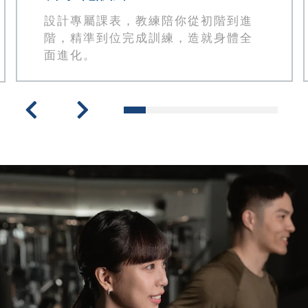
設計專屬課表，教練陪你從初階到進
階，精準到位完成訓練，造就身體全
面進化。