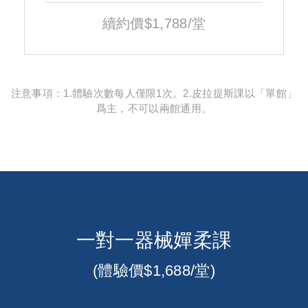
續約價$1,788/堂
注意事項：1.體驗次數每人僅限1次。2.皮拉提斯課以「單館」
爲主，不可以兩館通用。
一對一器械嬋柔課
(體驗價$1,688/堂)