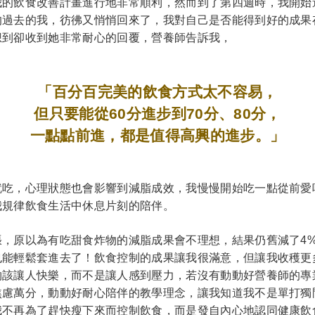
我的飲食改善計畫進行地非常順利，然而到了第四週時，我開始
的過去的我，彷彿又悄悄回來了，我對自己是否能得到好的成果
想到卻收到她非常耐心的回覆，營養師告訴我，
「百分百完美的飲食方式太不容易，
但只要能從60分進步到70分、80分，
一點點前進，都是值得高興的進步。」
就吃，心理狀態也會影響到減脂成效，我慢慢開始吃一點從前愛
我規律飲食生活中休息片刻的陪伴。
張，原以為有吃甜食炸物的減脂成果會不理想，結果仍舊減了4
也能輕鬆套進去了！飲食控制的成果讓我很滿意，但讓我收穫更
物該讓人快樂，而不是讓人感到壓力，若沒有動動好營養師的專
焦慮萬分，動動好耐心陪伴的教學理念，讓我知道我不是單打獨
我不再為了趕快瘦下來而控制飲食，而是發自內心地認同健康飲