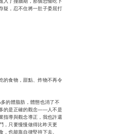
進入了撞牆期，那個恐懼吃下
存疑，忍不住將一肚子委屈打
吃的食物，甜點、炸物不再令
%多的體脂肪，體態也消了不
多的是正確的觀念——人不是
業指導與觀念導正，我也許還
鬥，只要慢慢做得比昨天更
食，也能靠自律堅持下去。