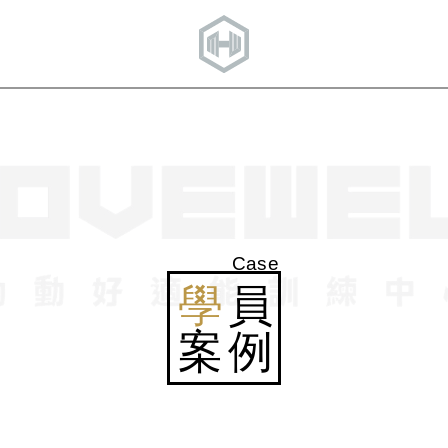
Case
學
員
案例