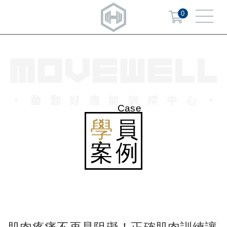
0
Case
學
員
案例