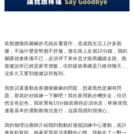
長期腰痛與腳麻的毛病反覆發作，造成我生活上許多困
擾，不論什麼姿勢都不舒服，連在路上走個10分鐘，我的
腳踝就會疼痛不已，必須停下來休息才能再繼續走路。跑
復健診所已經是家常便飯，但舒緩效果總是只維持幾天，
沒多久又要到復健診所報到。
我曾試著運動改善腰痠腳麻的問題，想著既然是腳有問
題，那就好好鍛練一下腳吧！我在家用跑步機快走，但仍
然沒有起色，我依舊每10分鐘就痛得必須休息，疼痛使我
連最基本的運動都無法進行，這讓我感到很擔心。
我的物理治療師介紹我到動動好適能訓練中心運動，或許
會有點幫助，抱著死馬當活馬醫的心態，我報名了一
對一