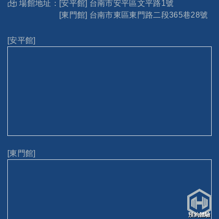
場館地址：
[安平館] 台南市安平區文平路1號
[東門館] 台南市東區東門路二段365巷28號
[安平館]
[東門館]
預約體驗