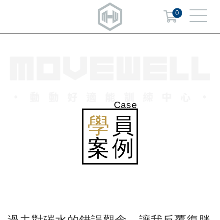
0
Case
學
員
案例