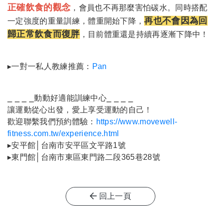
正確飲食的觀念
，會員也不再那麼害怕碳水。同時搭配
再也不會因為回
一定強度的重量訓練，體重開始下降，
歸正常飲食而復
胖
，目前體重還是持續再逐漸下降中！
▸一對一私人教練推薦：
Pan
⎯ ⎯ ⎯ ⎯動動好適能訓練中心⎯ ⎯ ⎯ ⎯
讓運動從心出發，愛上享受運動的自己！
歡迎聯繫我們預約體驗：
https://www.movewell-
fitness.com.tw/experience.html
▸安平館│台南市安平區文平路1號
▸東門館│台南市東區東門路二段365巷28號
回上一頁