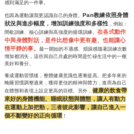
感到滿足的一件事。
Pan教練
依照身體
也因為運動讓我更認識自己的身體。
狀況與進步幅度，增加訓練強度和多樣性
，例如：
在各式動作
間歇訓練、核心訓練與高強度的循環訓練。
中與身體對話，是件比想像中更有趣、也能讓心
情平靜的事。
最一開始的不適感、煩躁感隨著訓練次數
增加都消失，這些與自己共處的時間是忙碌生活中的一種
美好和養分。
養成運動習慣後，整體健康意識也逐漸提高。把多年來的
晚睡習慣調整過來，獲得更佳的精神與體力，進而為自己
健康的飲食帶
在體態和表現上設定更高的目標。另外，
來好的身體機能、睡眠狀態與體態，讓人有動力
在運動上加把勁，三者彼此影響，讓自己進入一
個不斷變好的正向循環
！