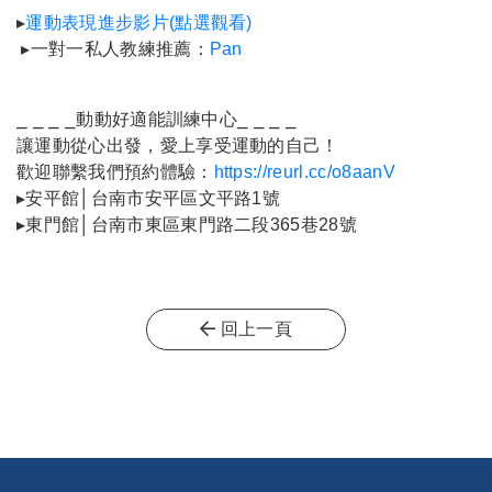
▸
運動表現進步影片
(點選觀看)
▸一對一私人教練推薦：
Pan
⎯ ⎯ ⎯ ⎯動動好適能訓練中心⎯ ⎯ ⎯ ⎯
讓運動從心出發，愛上享受運動的自己！
歡迎聯繫我們預約體驗：
https://reurl.cc/o8aanV
▸安平館│台南市安平區文平路1號
▸東門館│台南市東區東門路二段365巷28號
回上一頁