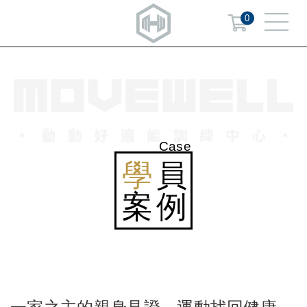
0
Case
學
員
案例