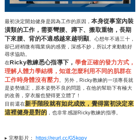
本身從事室內裝
最初決定開始健身是因為工作的原因，
潢類的工作，需要彎腰、蹲下、搬取重物，長期
下來腰、背的不適感越來越明顯
。心想年不過三十，
卻已經稍微有職業病的感覺，深感不妙，所以才來動動好
尋求協助。
Ricky教練悉心指導下，
學會正確的發力方式，
在
理解人體力學結構，知道怎麼利用不同的肌群在
工作時身體沒有壓力
。另外，Ricky教練的一項專長就
是姿勢矯正，原本姿勢不良的問題，在他的幫助下有極大
的改善，穿衣服也變得更立體了！
新手階段就有如此成效，覺得當初決定來
目前還在
這裡健身是對的
，也非常感謝Ricky教練的指導。
▸ 完整影片：
https://reurl.cc/G5kopv