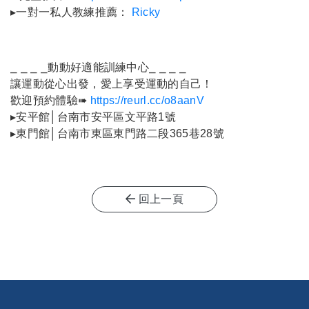
▸一對一私人教練推薦：
Ricky
⎯ ⎯ ⎯ ⎯動動好適能訓練中心⎯ ⎯ ⎯ ⎯
讓運動從心出發，愛上享受運動的自己！
歡迎預約體驗➠
https://reurl.cc/o8aanV
▸安平館│台南市安平區文平路1號
▸
東門館│台南市東區東門路二段365巷28號
回上一頁