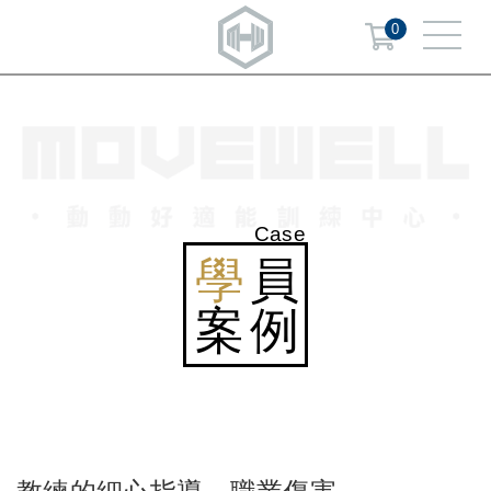
0
Case
學
員
案例