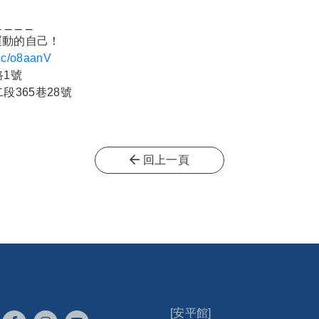
⎯ ⎯ ⎯
運動的自己！
l.cc/o8aanV
路1號
段365巷28號
回上一頁
[安平館]