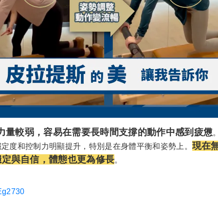
力量較弱，容易在需要長時間支撐的動作中感到疲憊
現在
穩定度和控制力明顯提升，特別是在身體平衡和姿勢上。
穩定與自信，體態也更為修長
。
c/Eg2730