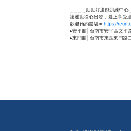
⎯ ⎯ ⎯ ⎯動動好適能訓練中心⎯ 
讓運動從心出發，愛上享受
歡迎預約體驗➠
https://reur
▸安平館│台南市安平區文平
▸東門館│台南市東區東門路二