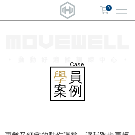
0
Case
學
員
案例