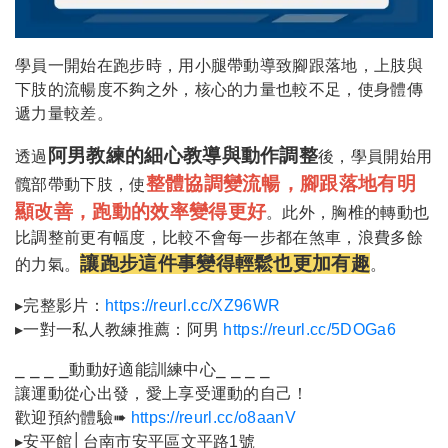
學員一開始在跑步時，用小腿帶動導致腳跟落地，上肢與
下肢的流暢度不夠之外，核心的力量也較不足，使身體傳
遞力量較差。
阿男教練的細心教導與動作調整
透過
後，學員開始用
整體協調變流暢，腳跟落地有明
髖部帶動下肢，使
顯改善，跑動的效率變得更好
。此外，胸椎的轉動也
比調整前更有幅度，比較不會每一步都在煞車，浪費多餘
讓跑步這件事變得輕鬆也更加有趣
的力氣。
。
▸完整影片：
https://reurl.cc/XZ96WR
▸一對一私人教練推薦：阿男
https://reurl.cc/5DOGa6
⎯ ⎯ ⎯ ⎯動動好適能訓練中心⎯ ⎯ ⎯ ⎯
讓運動從心出發，愛上享受運動的自己！
歡迎預約體驗➠
https://reurl.cc/o8aanV
▸安平館│台南市安平區文平路1號