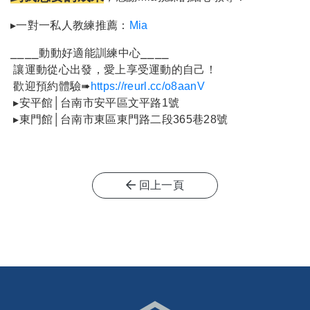
▸一對一私人教練推薦：
Mia
⎯⎯⎯⎯動動好適能訓練中心⎯⎯⎯⎯
讓運動從心出發，愛上享受運動的自己！
歡迎預約體驗➠
https://reurl.cc/o8aanV
▸安平館│台南市安平區文平路1號
▸東門館│台南市東區東門路二段365巷28號
回上一頁