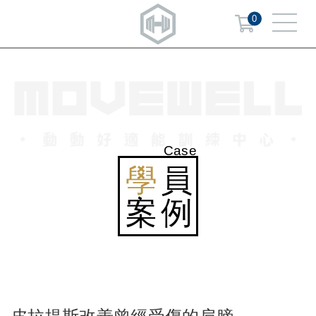
0
Case
學
員
案例