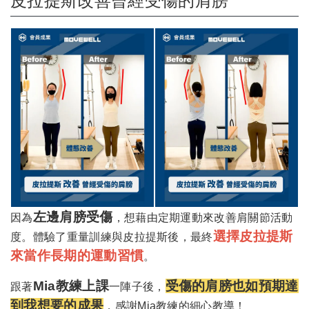
皮拉提斯改善曾經受傷的肩膀
左邊肩膀受傷
因為
，想藉由定期運動來改善肩關節活動
選擇皮拉提斯
度。體驗了重量訓練與皮拉提斯後，最終
來當作長期的運動習慣
。
Mia教練上課
受傷的肩膀也如預期達
跟著
一陣子後，
到我想要的成果
，感謝Mia教練的細心教導！