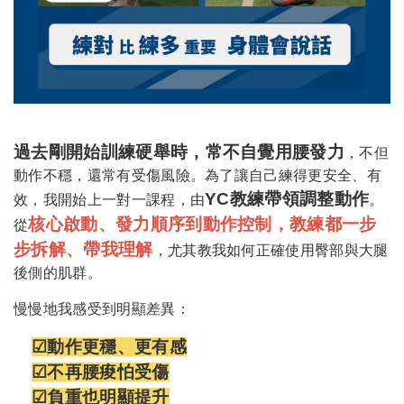
過去剛開始訓練硬舉時，常不自覺用腰發力
，不但
動作不穩，還常有受傷風險。為了讓自己練得更安全、有
YC教練帶領調整動作
效，我開始上一對一課程，由
。
核心啟動、發力順序到動作控制，教練都一步
從
步拆解、帶我理解
，尤其教我如何正確使用臀部與大腿
後側的肌群。
慢慢地我感受到明顯差異：
☑動作更穩、更有感
☑不再腰痠怕受傷
☑負重也明顯提升