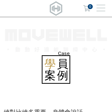
0
Case
學
員
案例