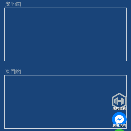
[安平館]
[東門館]
預約體驗
臉書預約