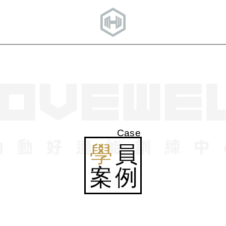
Case
學
員
案例