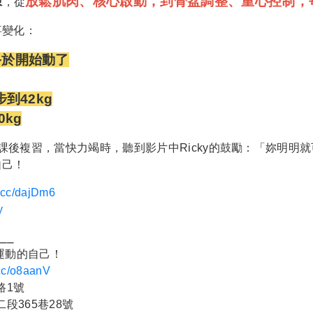
練
放鬆肌肉、核心啟動，到骨盆調整、重心控制，
，從
喜變化：
終於開始動了
到42kg
kg
我課後複習，當快力竭時，聽到影片中Ricky的鼓勵：「妳明明
自己！
l.cc/dajDm6
y
⎯⎯
運動的自己！
l.cc/o8aanV
路1號
段365巷28號