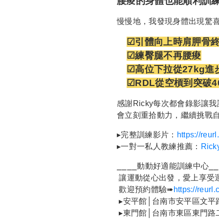
腰痠的身體也能順利訓
慢慢地，我發現身體出現驚
☑引體向上時肩胛骨
☑練臀腿不再腰痠
☑高位下拉從27kg進步
☑RDL從空槓到突破40
感謝Ricky每次都會錄影讓
會立刻重拾動力，繼續挑戰
▸完整訓練影片：
https://reur
▸一對一私人教練推薦：
Rick
⎯⎯⎯⎯動動好適能訓練中心⎯⎯
讓運動從心出發，愛上享受
歡迎預約體驗➠
https://reur
▸安平館│台南市安平區文平
▸東門館│台南市東區東門路二