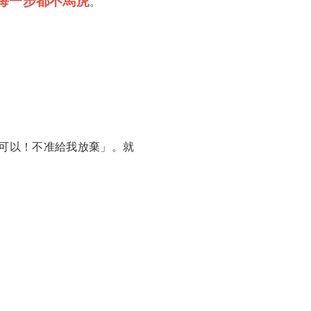
每一步都不馬虎
。
就可以！不准給我放棄」。就