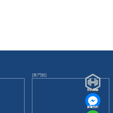
[東門館]
預約體驗
臉書預約