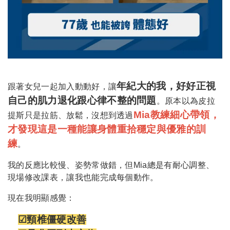
年紀大的我，好好正視
跟著女兒一起加入動動好，讓
自己的肌力退化跟心律不整的問題
。原本以為皮拉
Mia教練細心帶領，
提斯只是拉筋、放鬆，沒想到透過
才發現這是一種能讓身體重拾穩定與優雅的訓
練
。
我的反應比較慢、姿勢常做錯，但Mia總是有耐心調整、
現場修改課表，讓我也能完成每個動作。
現在我明顯感覺：
☑頸椎僵硬改善