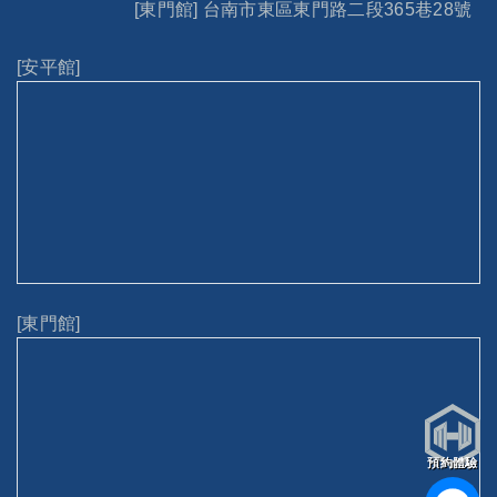
[東門館] 台南市東區東門路二段365巷28號
[安平館]
[東門館]
預約體驗