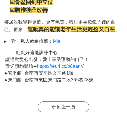
☑骨盆回到中立位
☑胸椎後凸改善
鄰居說我變得更挺、更有氣質，我也更喜歡鏡子裡的自
運動真的能讓老年生活更輕盈又自在
己。原來，
。
▸一對一私人教練推薦：
Mia
⎯⎯⎯⎯動動好適能訓練中心⎯⎯⎯⎯
讓運動從心出發，愛上享受運動的自己！
歡迎預約體驗➠
https://reurl.cc/o8aanV
▸安平館│台南市安平區文平路1號
▸東門館│台南市東區東門路二段365巷28號
回上一頁