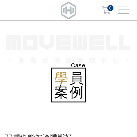
0
Case
學
員
案例