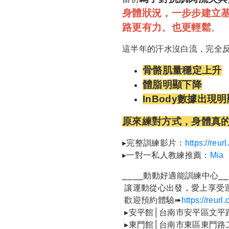
身體狀況，一步步建立
路更有力、也更輕鬆
。
這半年的汗水沒白流，完全
骨骼肌量穩定上升
體脂明顯下降
InBody數據出現
原來練對方式，身體真
▸完整訓練影片：
https://reur
▸一對一私人教練推薦：
Mia
⎯⎯⎯⎯動動好適能訓練中心⎯⎯
讓運動從心出發，愛上享受
歡迎預約體驗➠
https://reur
▸安平館│台南市安平區文平
▸東門館│台南市東區東門路二