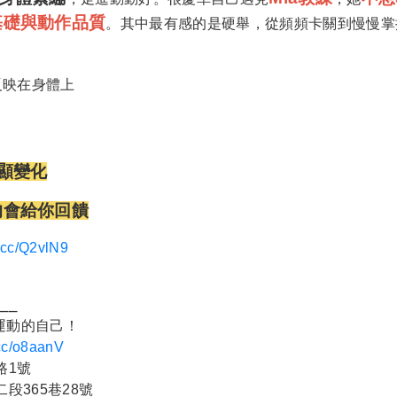
基礎與動作品質
。其中最有感的是硬舉，從頻頻卡關到慢慢掌
反映在身體上
明顯變化
的會給你回饋
l.cc/Q2vlN9
⎯⎯
運動的自己！
l.cc/o8aanV
路1號
段365巷28號