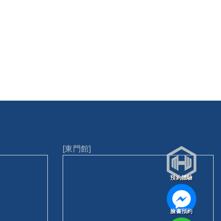
[東門館]
預約體驗
臉書預約