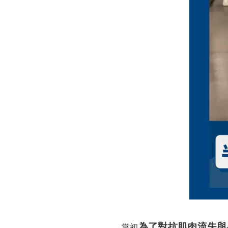
為了對抗肌肉流失與
當初