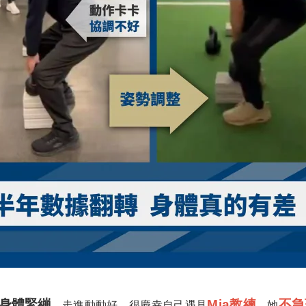
身體緊繃
Mia教練
不急
，走進動動好。很慶幸自己遇見
，她