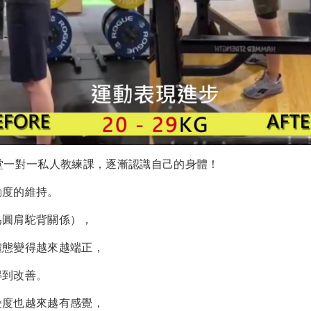
堂一對一私人教練課，逐漸認識自己的身體！
動度的維持。
為圓肩駝背關係），
體態變得越來越端正，
得到改善。
受度也越來越有感覺，