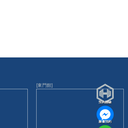
[東門館]
預約體驗
臉書預約