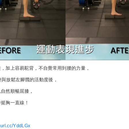
差，加上容易駝背，不自覺常用到腰的力量，
調整與放鬆左腳髖的活動度後，
以自然順暢屈膝，
持挺胸一直線！
reurl.cc/YddLGx