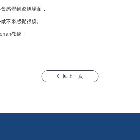
不會感覺到尷尬場面，
勢做不來感覺很糗。
nan教練！
回上一頁