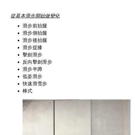
從基本滑步開始做變化
滑步前抬腿
滑步側抬腿
滑步後抬腿
滑步提膝
擊劍滑步
反向擊劍滑步
滑步半蹲
低姿滑步
快速滑雪步
棒式