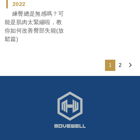
2022
練臀總是無感嗎？可
能是肌肉太緊繃啦，教
你如何改善臀部失能(放
鬆篇)
1
2