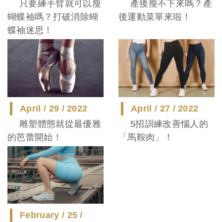
只要練手臂就可以瘦
產後瘦不下來嗎？產
蝴蝶袖嗎？打破消除蝴
後運動菜單來啦！
蝶袖迷思！
April / 29 / 2022
April / 27 / 2022
雕塑體態就從最優雅
5招訓練改善惱人的
的芭蕾開始！
「馬鞍肉」！
February / 25 /