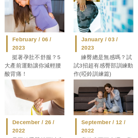
February / 06 /
January / 03 /
2023
2023
挺著孕肚不舒服？5
練臀總是無感嗎？試
大產前運動讓你減輕腰
試3招超有感臀部訓練動
酸背痛！
作(啞鈴訓練篇)
December / 26 /
September / 12 /
2022
2022