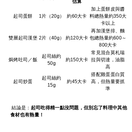
估算
加上蛋餅皮與醬
起司蛋餅
1片（20g）
約60大卡
料總熱量約350大
卡以上
再加漢堡排、麵
雙層起司漢堡
2片（40g）
約120大卡
包總熱量約600～
800大卡
常見混合莫札瑞
起司絲約
焗烤吐司／飯
約150大卡
拉與切達，油脂
50g
高
搭配雞蛋蛋白質
起司絲約
起司炒蛋
約45大卡
高，但熱量要抓
15g
準
結論是：
起司吃得精一點沒問題，但別忘了料理中其他
食材也有熱量！