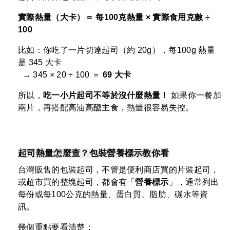
實際熱量（大卡）＝ 每100克熱量 × 實際食用克數 ÷
100
比如：你吃了一片切達起司（約 20g），每100g 熱量
是 345 大卡
→ 345 × 20 ÷ 100 ＝
69 大卡
所以，
吃一小片起司不等於沒什麼熱量！
如果你一餐加
兩片，再搭配高油高醣主食，熱量很容易失控。
起司熱量怎麼查？包裝營養標示教你看
台灣販售的包裝起司，不管是便利商店買的片裝起司，
或超市買的整塊起司，都會有「
營養標示
」，通常列出
每份或每100公克的熱量、蛋白質、脂肪、碳水等資
訊。
幾個重點要看清楚：