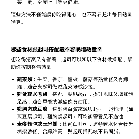
菜、蛋、全麥吐司等更健康。
這些方法不僅能讓你吃得開心，也不容易超出每日熱量
預算。
哪些食材跟起司搭配最不容易增熱量？
想吃得清爽又有營養，起司可以和以下食材做搭配，幫
助你控制整體熱量：
蔬菜類
：生菜、番茄、甜椒、蘑菇等熱量低又有纖
維，適合夾起司做成蔬菜捲或沙拉。
雞蛋或水煮蛋
：搭配一點點起司，提升風味又增加飽
足感，適合早餐或減醣飲食使用。
雞胸肉或豆腐
：這類蛋白質來源與起司一起料理（如
煎豆腐起司、雞胸焗起司）可均衡營養又不過油。
全麥麵包或玉米餅
：比起白吐司，這類碳水化合物升
糖指數低、含纖維高，與起司搭配較不易囤脂。