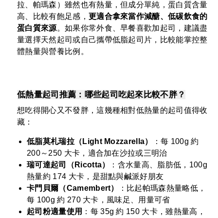
拉、帕瑪森）雖然也有熱量，但成分單純，蛋白質含量
高、比較有飽足感，
更適合拿來當作減醣、低碳飲食的
蛋白質來源
。如果你常外食、早餐喜歡加起司，建議盡
量選擇天然起司或自己攜帶低脂起司片，比較能掌控整
體熱量與營養比例。
低熱量起司推薦：哪些起司吃起來比較不胖？
想吃得開心又不發胖，這幾種相對低熱量的起司值得收
藏：
低脂莫札瑞拉（Light Mozzarella）
：每 100g 約
200～250 大卡，適合加在沙拉或三明治
瑞可達起司（Ricotta）
：含水量高、脂肪低，100g
熱量約 174 大卡，是甜點與鹹派好朋友
卡門貝爾（Camembert）
：比起帕瑪森熱量略低，
每 100g 約 270 大卡，風味足、用量可省
起司粉適量使用
：每 35g 約 150 大卡，雖熱量高，