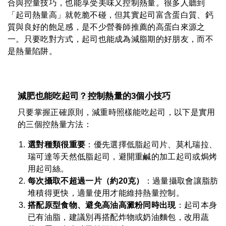
合與控量技巧，也能享受美味又控制熱量。很多人聽到
「起司熱量高」就乾脆不碰，但其實起司富含蛋白質、鈣
質與良好的飽足感，是不少營養師推薦的高蛋白來源之
一。只要吃對方式，起司也能成為減脂期的好朋友，而不
是熱量陷阱。
減肥也能吃起司？控制熱量的3個小技巧
只要掌握正確原則，減重時照樣能吃起司，以下是實用
的三個控熱量方法：
選對種類很重要
：優先選擇低脂起司片、莫札瑞拉、
瑞可達等天然低脂起司，避開重鹹的加工起司或焗烤
用起司絲。
每次攝取不超過一片（約20克）
：過量攝取會讓脂肪
堆積得更快，適量使用才能維持熱量控制。
搭配原型食物、避免高油高澱粉同時出現
：起司本身
已有油脂，建議別再搭配炸物或奶油麵包，改用蔬