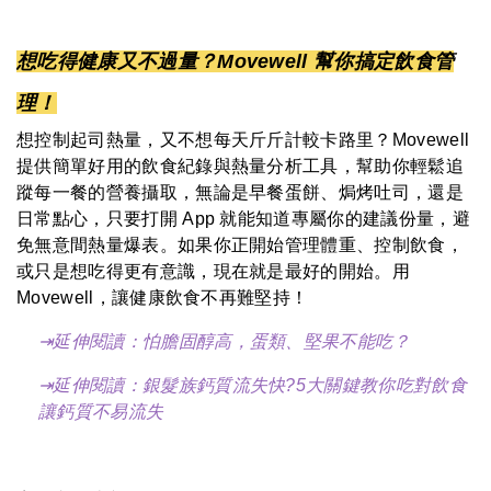
想吃得健康又不過量？Movewell 幫你搞定飲食管
理！
想控制起司熱量，又不想每天斤斤計較卡路里？Movewell
提供簡單好用的飲食紀錄與熱量分析工具，幫助你輕鬆追
蹤每一餐的營養攝取，無論是早餐蛋餅、焗烤吐司，還是
日常點心，只要打開 App 就能知道專屬你的建議份量，避
免無意間熱量爆表。如果你正開始管理體重、控制飲食，
或只是想吃得更有意識，現在就是最好的開始。用
Movewell，讓健康飲食不再難堅持！
⇥延伸閱讀：
怕膽固醇高，蛋類、堅果不能吃？
⇥延伸閱讀：
銀髮族鈣質流失快?5大關鍵教你吃對飲食
讓鈣質不易流失