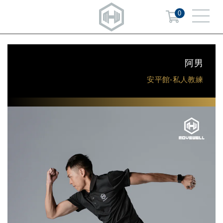
0
阿男
安平館-私人教練