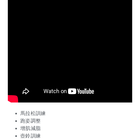
馬拉松訓練
跑姿調整
增肌減脂
壺鈴訓練