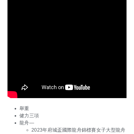
舉重
健力三項
龍舟—
2023年府城盃國際龍舟錦標賽女子大型龍舟