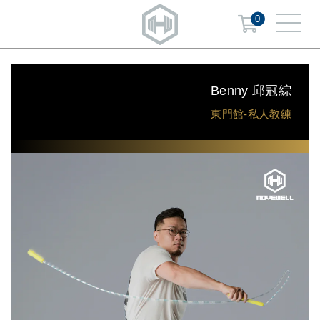
0
Benny 邱冠綜
東門館-私人教練