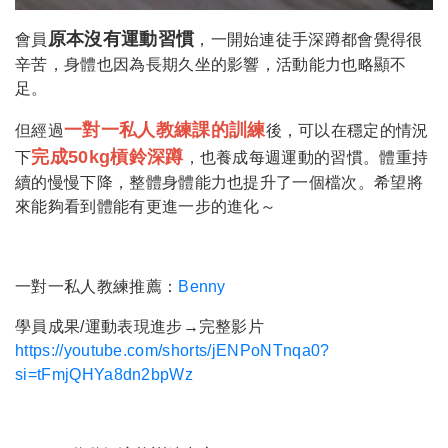
原本沒有運動習慣
會員
，一開始連徒手深蹲都會覺得很
辛苦，身體也因為長期久坐的影響，活動能力也略顯不
足。
一對一私人教練課的訓練
但經過
後，可以在穩定的情況
完成50kg槓鈴深蹲
下
，也養成每週運動的習慣。體重持
續的慢慢下降，整體身體能力也提升了一個檔次。希望將
來能夠看到體能有更進一步的進化～
一對一私人教練推薦：
Benny
學員成果/運動表現進步→完整影片
https://youtube.com/shorts/jENPoNTnqa0?
si=tFmjQHYa8dn2bpWz