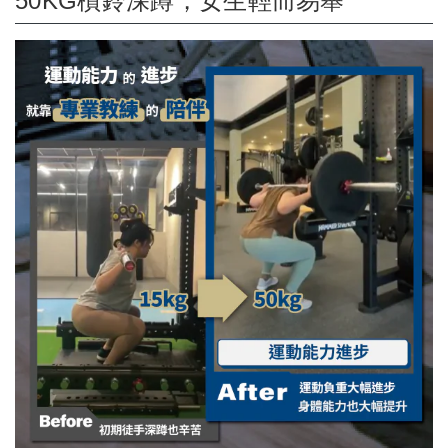
50KG槓鈴深蹲，女生輕而易舉