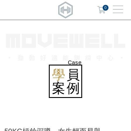
0
Case
學
員
案例