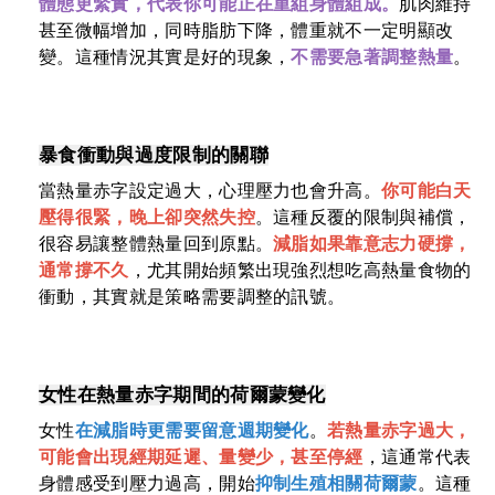
體態更緊實，代表你可能正在重組身體組成。
肌肉維持
甚至微幅增加，同時脂肪下降，體重就不一定明顯改
變。這種情況其實是好的現象，
不需要急著調整熱量
。
暴食衝動與過度限制的關聯
當熱量赤字設定過大，心理壓力也會升高。
你可能白天
壓得很緊，晚上卻突然失控
。這種反覆的限制與補償，
很容易讓整體熱量回到原點。
減脂如果靠意志力硬撐，
通常撐不久
，尤其開始頻繁出現強烈想吃高熱量食物的
衝動，其實就是策略需要調整的訊號。
女性在熱量赤字期間的荷爾蒙變化
女性
在減脂時更需要留意週期變化
。
若熱量赤字過大，
可能會出現經期延遲、量變少，甚至停經
，這通常代表
身體感受到壓力過高，開始
抑制生殖相關荷爾蒙
。這種