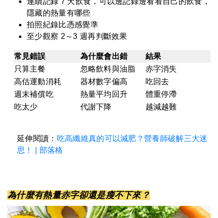
連續記錄 7 天飲食，可以邊記錄邊看看自己的飲食，
隱藏的熱量有哪些
拍照紀錄比憑感覺準
至少觀察 2～3 週再判斷效果
常見錯誤
為什麼會出錯
結果
只算主餐
忽略飲料與油脂
赤字消失
高估運動消耗
器材數字偏高
吃回去
週末補償吃
熱量平均回升
體重停滯
吃太少
代謝下降
越減越難
延伸閱讀：
吃高纖維真的可以減肥？營養師破解三大迷
思！ | 部落格
為什麼有熱量赤字卻還是瘦不下來？