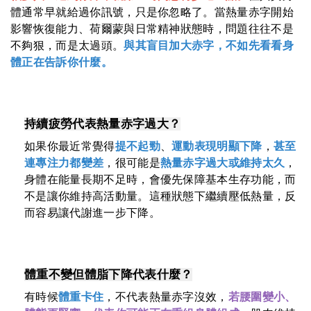
體通常早就給過你訊號，只是你忽略了。當熱量赤字開始
影響恢復能力、荷爾蒙與日常精神狀態時，問題往往不是
不夠狠，而是太過頭。
與其盲目加大赤字，不如先看看身
體正在告訴你什麼。
持續疲勞代表熱量赤字過大？
如果你最近常覺得
提不起勁
、
運動表現明顯下降
，
甚至
連專注力都變差
，很可能是
熱量赤字過大或維持太久
，
身體在能量長期不足時，會優先保障基本生存功能，而
不是讓你維持高活動量。這種狀態下繼續壓低熱量，反
而容易讓代謝進一步下降。
體重不變但體脂下降代表什麼？
有時候
體重卡住
，不代表熱量赤字沒效，
若腰圍變小、