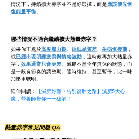
情況下，持續擴大赤字並不是好選擇，而是
應該優先恢
復能量平衡
。
哪些情況不適合繼續擴大熱量赤字？
如果你正處於
高度壓力期
、
睡眠品質差
、
生病恢復期
，
或
已經出現明顯疲勞與情緒波動
，這時候再加大熱量赤
字，
效果通常只會更差
。減脂不是全年無休的狀態，而
是一段有節奏的調整期。適時維持、甚至暫停，比一味
加壓更聰明。
延伸閱讀：
【減肥好難？告別復胖之路】減肥5大心
魔，營養師帶你一一破解！
熱量赤字常見問題 QA