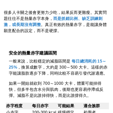
很多人卡關之後會更努力少吃，結果反而更難瘦。其實問
題往往不是熱量赤字本身，
而是抓錯比例、缺乏訓練刺
激，或長期沒有調整
。真正有效的熱量赤字，是能讓身體
願意配合的設定，而不是硬撐。
安全的熱量赤字建議區間
一般來說，比較穩定的減脂區間是
每日總消耗的 15～
25%
，換算成數字，大約是 300～500 大卡。這樣的赤
字能讓脂肪逐步下降，同時比較不容易引發代謝適應。
如果一開始就砍到 700～1000 大卡，體重可能掉得
快，但多半包含水分與肌肉，後期也更容易停滯或反
彈。減脂不是比誰掉得快，而是比誰撐得久。
赤字程度
每日赤字
可能結果
適合族群
小赤字
200-300 kcal
緩慢穩定
初學者