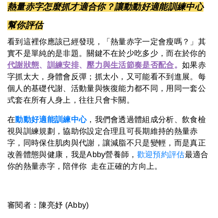
熱量赤字怎麼抓才適合你？讓動動好適能訓練中心
幫你評估
看到這裡你應該已經發現，「熱量赤字一定會瘦嗎？」其
實不是單純的是非題。關鍵不在於少吃多少，而在於你的
代謝狀態
、
訓練安排
、
壓力與生活節奏是否配合
。
如果赤
字抓太大，身體會反彈；抓太小，又可能看不到進展。每
個人的基礎代謝、活動量與恢復能力都不同，用同一套公
式套在所有人身上，往往只會卡關。
在
動動好適能訓練中心
，我們會透過體組成分析、飲食檢
視與訓練規劃，協助你設定合理且可長期維持的熱量赤
字，同時保住肌肉與代謝，讓減脂不只是變輕，而是真正
改善體態與健康，我是Abby營養師，
歡迎預約評估
最適合
你的熱量赤字，
陪伴你
走在正確的方向上。
審閱者：
陳亮妤
(
Abby
)