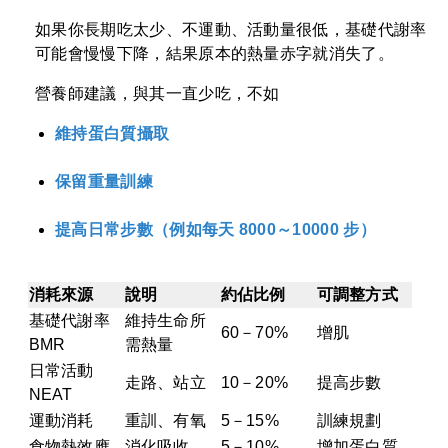
如果你長期吃太少、不運動、活動量很低，基礎代謝率
可能會慢慢下降，結果原本的熱量赤字就消失了。
營養師建議
，與其一直少吃，不如
維持蛋白質攝取
保留重量訓練
提高日常步數（例如每天 8000～10000 步）
消耗來源
說明
約佔比例
可調整方式
基礎代謝率
維持生命所
60－70%
增肌
BMR
需熱量
日常活動
走路、站立
10－20%
提高步數
NEAT
運動消耗
重訓、有氧
5－15%
訓練規劃
食物熱效應
消化吸收
5－10%
增加蛋白質