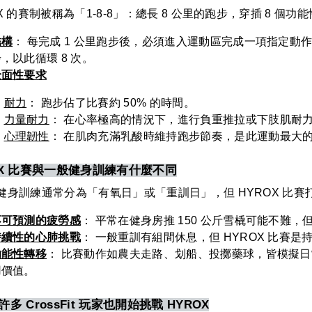
X 的賽制被稱為「1-8-8」：總長 8 公里的跑步，穿插 8 個
結構
： 每完成 1 公里跑步後，必須進入運動區完成一項指定
，以此循環 8 次。
全面性要求
耐力
： 跑步佔了比賽約 50% 的時間。
力量耐力
： 在心率極高的情況下，進行負重推拉或下肢肌耐
心理韌性
： 在肌肉充滿乳酸時維持跑步節奏，是此運動最大
OX 比賽與一般健身訓練有什麼不同
健身訓練通常分為「有氧日」或「重訓日」，但 HYROX 比賽
不可預測的疲勞感
： 平常在健身房推 150 公斤雪橇可能不難，
持續性的心肺挑戰
： 一般重訓有組間休息，但 HYROX 比賽
功能性轉移
： 比賽動作如農夫走路、划船、投擲藥球，皆模擬
用價值。
多 CrossFit 玩家也開始挑戰 HYROX