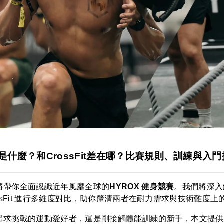
X是什麼？和CrossFit差在哪？比賽規則、訓練與入
將帶你全面認識近年風靡全球的
HYROX 健身競賽
。我們將深入
ossFit 進行多維度對比，助你釐清兩者在耐力需求與技術難度上
尋求挑戰的運動愛好者，還是剛接觸體能訓練的新手，本文提供