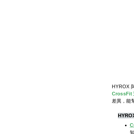
HYROX
Cross
差異，能
HYRO
C