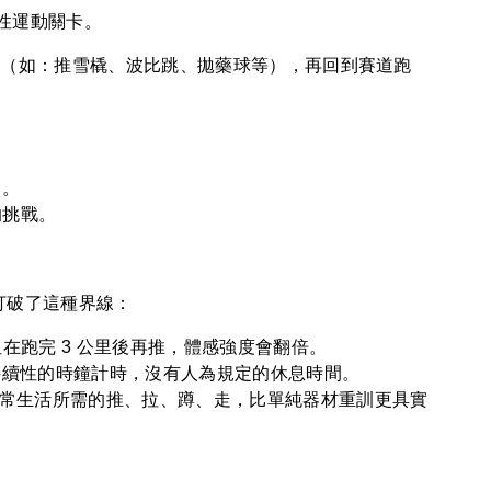
功能性運動關卡。
動作（如：推雪橇、波比跳、拋藥球等），再回到賽道跑
力。
的挑戰。
打破了這種界線：
但在跑完 3 公里後再推，體感強度會翻倍。
是持續性的時鐘計時，沒有人為規定的休息時間。
日常生活所需的推、拉、蹲、走，比單純器材重訓更具實