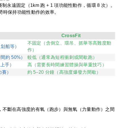
遠固定（1km 跑 + 1 項功能性動作，循環 8 次）。
勞時保持功能性動作的效率。
CrossFit
不固定（含倒立、環吊、抓舉等高難度動
、划船等）
作）
間約 50%）
較低（通常為短程衝刺或間歇跑）
可上手）
高（需要長時間練習體操與舉重技巧）
力賽）
約 5–20 分鐘（高強度爆發力間歇）
中，不斷在高強度的有氧（跑步）與無氧（力量動作）之間