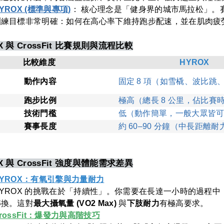
YROX (標準與專項)
： 核心理念是「健身界的城市馬拉松」。賽制永
訓練目標非常明確：如何在高心率下維持跑步配速，並在肌肉疲
X 與 CrossFit 比賽規則與流程比較
比較維度
HYROX
動作內容
固定 8 項（如雪橇、波比跳
跑步比例
極高（總長 8 公里，佔比賽時
技術門檻
低（動作簡單，一般大眾皆
賽事長度
約 60–90 分鐘（中長距離耐
X 與 CrossFit 強度與體能需求差異
HYROX：有氧引擎與力量耐力
HYROX 的挑戰在於「持續性」。你需要在長達一小時的過程
轉換。這對
最大攝氧量 (VO2 Max)
與
下肢耐力
有極高要求。
rossFit：爆發力與高階技巧