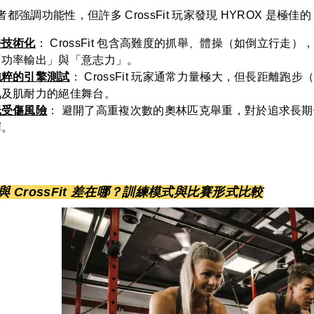
都強調功能性，但許多 CrossFit 玩家發現 HYROX 是極
去技術化
： CrossFit 包含高難度的抓舉、體操（如倒立行走
「功率輸出」與「意志力」。
純粹的引擎測試
： CrossFit 玩家通常力量極大，但長距離跑步（A
氧及肌耐力的絕佳舞台。
低受傷風險
： 避開了高重複次數的奧林匹克舉重，對於追求長期
擇。
 與 CrossFit 差在哪？訓練模式與比賽形式比較