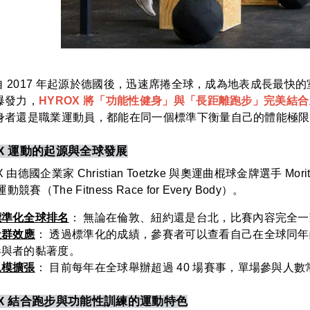
X 自 2017 年起源於德國後，迅速席捲全球，成為地表成長最
爆發力，
HYROX 將「功能性健身」與「長距離跑步」完美結合
者還是職業運動員，都能在同一個標準下衡量自己的體能極限，成為
OX 運動的起源與全球發展
X 由德國企業家 Christian Toetzke 與奧運曲棍球金牌選手 
競賽（The Fitness Race for Every Body）。
標準化全球排名
： 無論在倫敦、紐約還是台北，比賽內容完全一
社群效應
： 透過標準化的成績，參賽者可以查看自己在全球同
參與者的黏著度。
規模擴張
： 目前每年在全球舉辦超過 40 場賽事，單場參與人數常突
OX 結合跑步與功能性訓練的運動特色