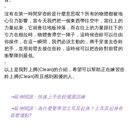
-
沒有在第一時間穿壺鈴是什麼意思呢？所有的物體都被地
心引力影響，當今天我們把一個東西帶往空中，當往上的
力量結束，它就會往地板掉落，而在往上的力量跟往下的
引力在相拉時，物體會滯空一陣子，這時候壺鈴可以任由
你操作，在這一瞬間，我們必須主動的，將手穿進去壺鈴
把手，並用前臂去接住壺鈴，這時候可以把壺鈴對前臂的
衝擊降到最低。
-
以上是我對上膊(Clean)的介紹，希望可以幫助正在練習壺
鈴上膊(Clean)而且感到困擾的人。
⇥
延伸閱讀：
快速上手壺鈴擺盪訓練
⇥延伸閱讀：
為什麼要學習土耳其起身？土耳其起身有
甚麼優點?