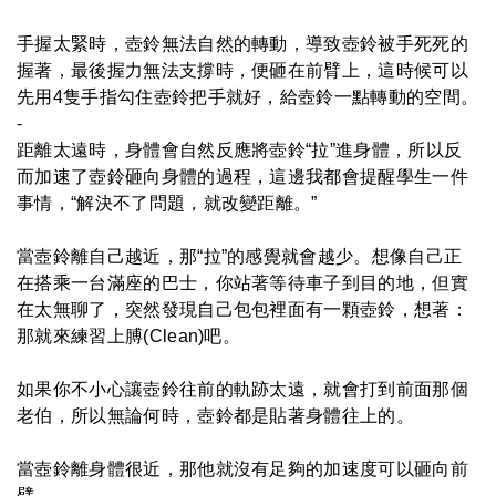
手握太緊時，壺鈴無法自然的轉動，導致壺鈴被手死死的
握著，最後握力無法支撐時，便砸在前臂上，這時候可以
先用4隻手指勾住壺鈴把手就好，給壺鈴一點轉動的空間。
-
距離太遠時，身體會自然反應將壺鈴“拉”進身體，所以反
而加速了壺鈴砸向身體的過程，這邊我都會提醒學生一件
事情，“解決不了問題，就改變距離。”
當壺鈴離自己越近，那“拉”的感覺就會越少。想像自己正
在搭乘一台滿座的巴士，你站著等待車子到目的地，但實
在太無聊了，突然發現自己包包裡面有一顆壺鈴，想著：
那就來練習上膊(Clean)吧。
如果你不小心讓壺鈴往前的軌跡太遠，就會打到前面那個
老伯，所以無論何時，壺鈴都是貼著身體往上的。
當壺鈴離身體很近，那他就沒有足夠的加速度可以砸向前
臂。