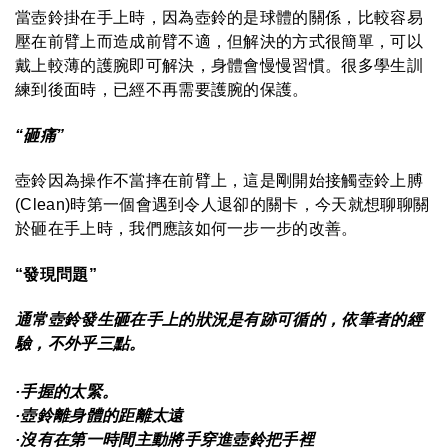
當壺鈴掛在手上時，因為壺鈴的是球體的關係，比較容易
壓在前臂上而造成前臂不適，但解決的方式很簡單，可以
戴上較薄的護腕即可解決，身體會慢慢習慣。很多學生訓
練到後面時，已經不再需要護腕的保護。
“砸痛”
壺鈴因為操作不當摔在前臂上，這是剛開始接觸壺鈴上膊
(Clean)時第一個會遇到令人退卻的關卡，今天就想聊聊關
於砸在手上時，我們應該如何一步一步的改善。
“發現問題”
通常壺鈴發生砸在手上的狀況是有跡可循的，依筆者的經
驗，不外乎三點。
·手握的太緊。
·壺鈴離身體的距離太遠
·沒有在第一時間主動將手穿進壺鈴把手裡