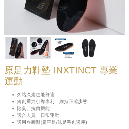
原足力鞋墊 INXTINCT 專業
運動
久站久走也能舒適
獨創重力引導專利，維持正確步態
除臭、抗菌機能
適合人員：日常運動
適用各腳型(扁平足/低足弓也適用)