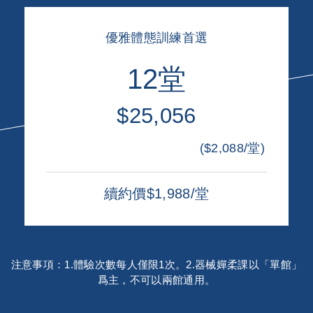
優雅體態訓練首選
12堂
$25,056
($2,088/堂)
續約價$1,988/堂
注意事項：1.體驗次數每人僅限1次。2.器械嬋柔課以「單館」
爲主，不可以兩館通用。