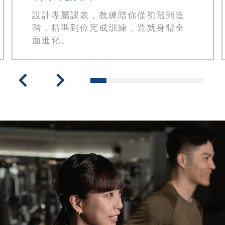
設計專屬課表，教練陪你從初階到進
階，精準到位完成訓練，造就身體全
面進化。