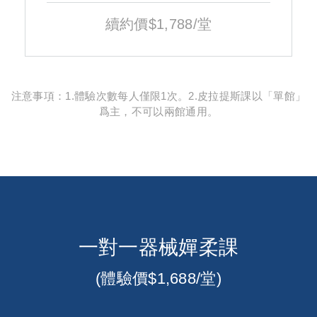
續約價$1,788/堂
注意事項：1.體驗次數每人僅限1次。2.皮拉提斯課以「單館」
爲主，不可以兩館通用。
一對一器械嬋柔課
(體驗價$1,688/堂)