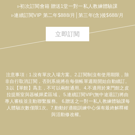
▹初次訂閱會籍 贈送1堂一對一私人教練體驗課
▹連續訂閱VIP 第二年$888/月│第三年(含)後$688/月
立即訂閱
注意事項：1.沒有單次入場方案。2.訂閱制沒有使用期限，除
非自行取消訂閱，否則系統將在每個帳單週期開始自動續訂。
3.以【單館】爲主，不可以兩館通用。4.不適用於東門館之皮
拉提斯室與器械嬋柔區域 。5.連續訂閱VIP(無中途退訂)將由
專人審核並主動聯繫服務。 6.贈送之一對一私人教練體驗課每
人體驗次數僅限1次。7.動動好適能訓練中心保有最終解釋權
與活動修改權。