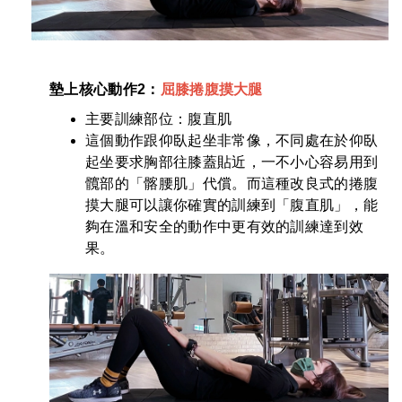
墊上核心
動作2
：
屈膝捲腹摸大腿
主要訓練部位：腹直肌
這個動作跟仰臥起坐非常像，不同處在於仰臥
起坐要求胸部往膝蓋貼近，一不小心容易用到
髖部的「髂腰肌」代償。而這種改良式的捲腹
摸大腿可以讓你確實的訓練到「腹直肌」，能
夠在溫和安全的動作中更有效的訓練達到效
果。