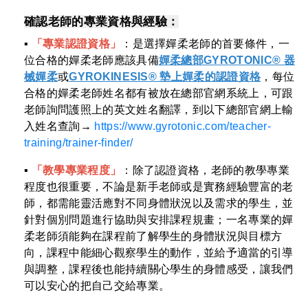
確認老師的專業資格與經驗：
▪︎
「專業認證資格」
：是選擇嬋柔老師的首要條件，一
位合格的嬋柔老師應該具備
嬋柔總部GYROTONIC® 器
械嬋柔
或
GYROKINESIS® 墊上嬋柔的認證資格
，每位
合格的嬋柔老師姓名都有被放在總部官網系統上，可跟
老師詢問護照上的英文姓名翻譯，到以下總部官網上輸
入姓名查詢→
https://www.gyrotonic.com/teacher-
training/trainer-finder/
▪︎
「教學專業程度」
：除了認證資格，老師的教學專業
程度也很重要，不論是新手老師或是實務經驗豐富的老
師，都需能靈活應對不同身體狀況以及需求的學生，並
針對個別問題進行協助與安排課程規畫；一名專業的嬋
柔老師須能夠在課程前了解學生的身體狀況與目標方
向，課程中能細心觀察學生的動作，並給予適當的引導
與調整，課程後也能持續關心學生的身體感受，讓我們
可以安心的把自己交給專業。