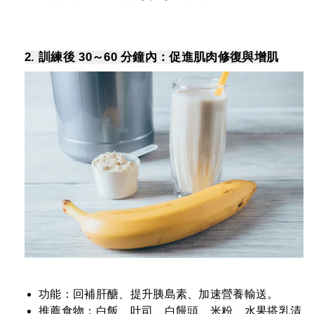
2.
訓練後 30～60 分鐘內：促進肌肉修復與增肌
功能：回補肝醣、提升胰島素、加速營養輸送。
推薦食物：白飯、吐司、白饅頭、米粉、水果搭乳清