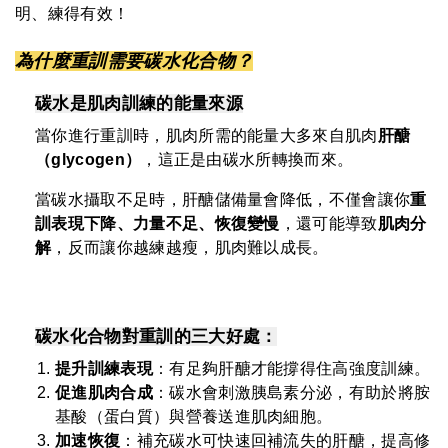
明、練得有效！
為什麼重訓需要碳水化合物？
碳水是肌肉訓練的能量來源
當你進行重訓時，肌肉所需的能量大多來自肌肉
肝醣
（
glycogen
）
，這正是由碳水所轉換而來。
當碳水攝取不足時，肝醣儲備量會降低，不僅會讓你
重
訓表現下降、力量不足、恢復變慢
，還可能導致
肌肉分
解
，反而讓你越練越瘦，肌肉難以成長。
碳水化合物對重訓的三大好處：
提升訓練表現
：有足夠肝醣才能撐得住高強度訓練。
促進肌肉合成
：碳水會刺激胰島素分泌，有助於將胺
基酸（蛋白質）與營養送進肌肉細胞。
加速恢復
：補充碳水可快速回補流失的肝醣，提高修