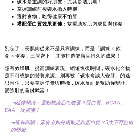
碳水是重訓的好朋友：尤其是增肌期！
掌握訓練前後碳水攝入時機
選對食物，吃得健康不怕胖
搭配蛋白質效果更佳
：雙重助攻肌肉成長與修復
別忘了，長肌肉從來不是只靠訓練，而是「訓練 × 飲
食 × 恢復」三管齊下，才能打造健康且持久的成果！
想有效增肌、提高訓練表現、縮短恢復時間，碳水化合物
是不可或缺的營養來源。別再被「碳水會讓人變胖」的迷
思困住，只要掌握份量與時機，碳水反而是幫助你變壯、
變強壯的關鍵武器！
⇥延伸閱讀：
運動補給品怎麼選？蛋白質、BCAA、
EAA一次搞懂！
⇥延伸閱讀：
素食者如何攝取足夠蛋白質？5大不可忽略
的關鍵