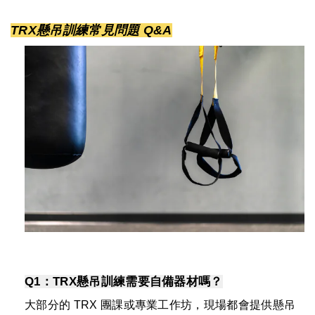
TRX懸吊訓練常見問題 Q&A
Q1：
TRX懸吊訓練需要自備器材嗎？
大部分的 TRX 團課或專業工作坊，現場都會提供懸吊