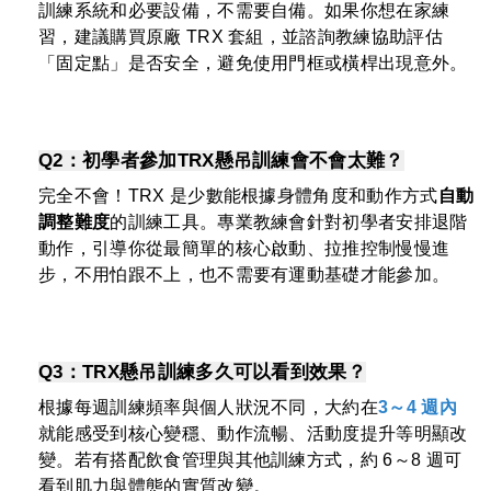
訓練系統和必要設備，不需要自備。如果你想在家練
習，建議購買原廠 TRX 套組，並諮詢教練協助評估
「固定點」是否安全，避免使用門框或橫桿出現意外。
Q2：初學者參加TRX懸吊訓練會不會太難？
完全不會！TRX 是少數能根據身體角度和動作方式
自動
調整難度
的訓練工具。專業教練會針對初學者安排退階
動作，引導你從最簡單的核心啟動、拉推控制慢慢進
步，不用怕跟不上，也不需要有運動基礎才能參加。
Q3：TRX懸吊訓練多久可以看到效果？
根據每週訓練頻率與個人狀況不同，大約在
3～4 週內
就能感受到核心變穩、動作流暢、活動度提升等明顯改
變。若有搭配飲食管理與其他訓練方式，約 6～8 週可
看到肌力與體態的實質改變。