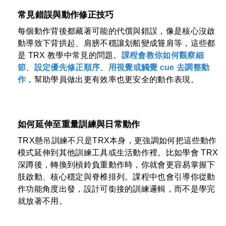
常見錯誤與動作修正技巧
每個動作背後都藏著可能的代償與錯誤，像是核心沒啟
動導致下背拱起、肩膀不穩讓划船變成聳肩等，這些都
是 TRX 教學中常見的問題。
課程會教你如何觀察細
節
、
設定優先修正順序
、
用視覺或觸覺 cue 去調整動
作
，幫助學員做出更有效率也更安全的動作表現。
如何延伸至重量訓練與日常動作
TRX懸吊訓練不只是TRX本身，更強調如何把這些動作
模式延伸到其他訓練工具或生活動作裡。比如學會 TRX
深蹲後，轉換到槓鈴負重動作時，你就會更容易掌握下
肢啟動、核心穩定與脊椎排列。課程中也會引導你從動
作功能角度出發，設計可銜接的訓練邏輯，而不是學完
就放著不用。