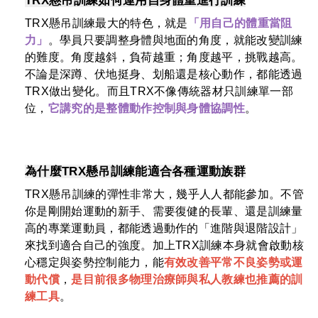
TRX
懸吊訓練
如何運用自身體重進行訓練
TRX懸吊訓練最大的特色，就是
「用自己的體重當阻
力」
。學員只要調整身體與地面的角度，就能改變訓練
的難度。角度越斜，負荷越重；角度越平，挑戰越高。
不論是深蹲、伏地挺身、划船還是核心動作，都能透過
TRX做出變化。而且TRX不像傳統器材只訓練單一部
位，
它講究的是整體動作控制與身體協調性
。
為什麼TRX懸吊訓練能適合各種運動族群
TRX懸吊訓練的彈性非常大，幾乎人人都能參加。不管
你是剛開始運動的新手、需要復健的長輩、還是訓練量
高的專業運動員，都能透過動作的「進階與退階設計」
來找到適合自己的強度。加上TRX訓練本身就會啟動核
心穩定與姿勢控制能力，能
有效改善平常不良姿勢或運
動代償
，
是目前很多物理治療師與私人教練也推薦的訓
練工具
。