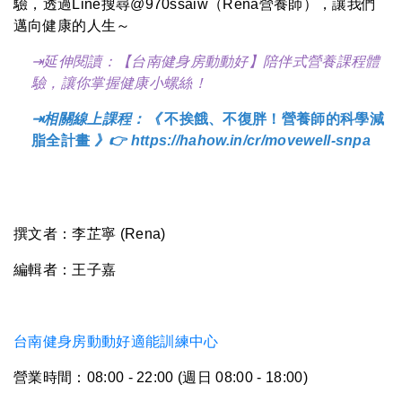
驗，透過Line搜尋@970ssaiw（Rena營養師），讓我們
邁向健康的人生～
⇥
延伸閱讀：
【台南健身房
動動好】陪伴式營養課程體
驗，讓你掌握健康小螺絲！
⇥
相關線上
課程：
《
不挨餓、不復胖！營養師的科學減
脂全計畫
》
👉
https://hahow.in/cr/movewell-snpa
撰文者：李芷寧 (Rena)
編輯者：王子嘉
台南健身房動動好適能訓練中心
營業時間：08:00 - 22:00 (週日 08:00 - 18:00)