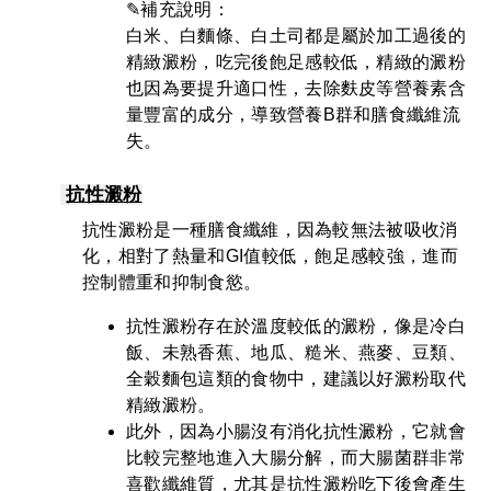
✎補充說明：
白米、白麵條、白土司都是屬於加工過後的
精緻澱粉，吃完後飽足感較低，精緻的澱粉
也因為要提升適口性，去除麩皮等營養素含
量豐富的成分，導致營養B群和膳食纖維流
失。
抗性澱粉
抗性澱粉是一種膳食纖維，因為較無法被吸收消
化，相對了熱量和GI值較低，飽足感較強，進而
控制體重和抑制食慾。
抗性澱粉存在於溫度較低的澱粉，像是冷白
飯、未熟香蕉、地瓜、糙米、燕麥、豆類、
全穀麵包這類的食物中，建議以好澱粉取代
精緻澱粉。
此外，因為小腸沒有消化抗性澱粉，它就會
比較完整地進入大腸分解，而大腸菌群非常
喜歡纖維質，尤其是抗性澱粉吃下後會產生