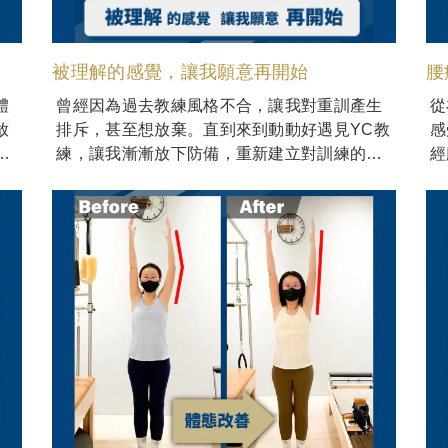
被理解的感覺，讓我願意再開始
腰
體
曾經因為過去教練風格不合，讓我對重訓產生
從
放
排斥，甚至想放棄。直到來到動動好遇見YC教
感
核
練，讓我漸漸放下防備，重新建立對訓練的信
經
任與安全感。