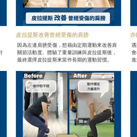
皮拉提斯改善曾經受傷的肩膀
亦
。
因為左邊肩膀受傷，想藉由定期運動來改善肩
遇
對
關節活動度。體驗了重量訓練與皮拉提斯後，
會
最終選擇皮拉提斯來當作長期的運動習慣。
進
我
體