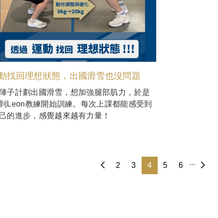
動找回理想狀態，出國滑雪也沒問題
陣子計劃出國滑雪，想加強腿部肌力，於是
到Leon教練開始訓練。每次上課都能感受到
己的進步，感覺越來越有力量！
...
2
3
4
5
6