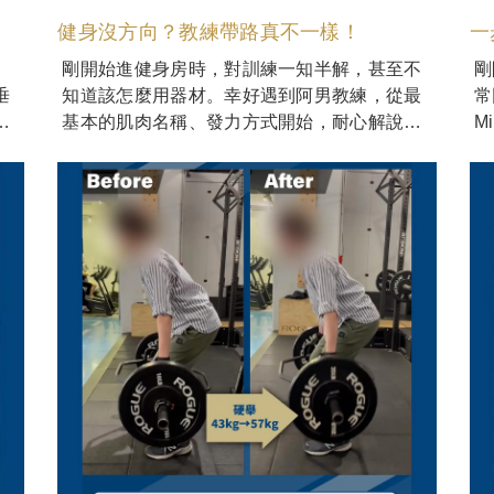
健身沒方向？教練帶路真不一樣！
一
剛開始進健身房時，對訓練一知半解，甚至不
剛
垂
知道該怎麼用器材。幸好遇到阿男教練，從最
常
基本的肌肉名稱、發力方式開始，耐心解說每
M
一步。
對