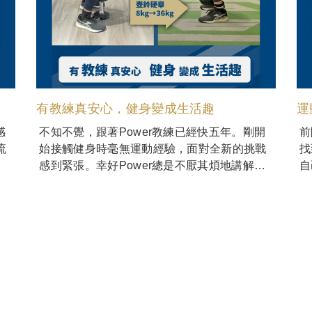
有教練真安心，健身變成生活趣
運
感
不知不覺，跟著Power教練已經快五年。剛開
前
流
始接觸健身時毫無運動經驗，面對全新的挑戰
找
感到緊張。幸好Power總是不厭其煩地講解與
自
重複動作，循序漸進地建立基礎，讓我逐漸感
受到身體變得更強壯、更有力。