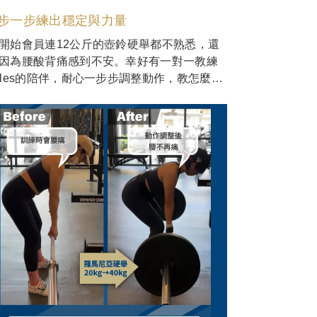
步一步練出穩定與力量
開始會員連12公斤的壺鈴硬舉都不熟悉，還
因為腰酸背痛感到不安。幸好有一對一教練
iles的陪伴，耐心一步步調整動作，教怎麼用
肌肉發力、保護身體。